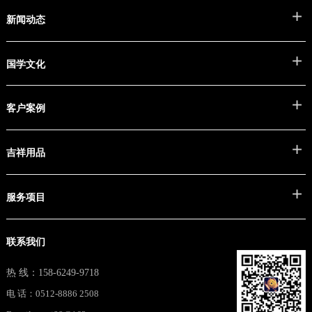
本院简介
新闻动态
院长寄语
专家团队
行业新闻
国学文化
联系方式
行程安排
风采略影
传统文化
客户案例
视频讲座
经典导读
风水知识
风水讲座
吉祥用品
名人风水
家居风水
易学常识
别墅风水
风水挂件
服务项目
命理知识
办公风水
风水摆件
商铺风水
风水化煞
教学培训
联系我们
工厂风水
镇宅纳吉
家居风水
八字命理
招财助运
楼盘风水
热 线：158-6249-9718
八卦预测
办公风水
电 话：0512-8886 2508
起名改运